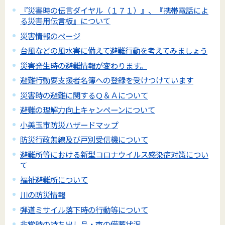
『災害時の伝言ダイヤル（１７１）』、『携帯電話によ
る災害用伝言板』について
災害情報のページ
台風などの風水害に備えて避難行動を考えてみましょう
災害発生時の避難情報が変わります。
避難行動要支援者名簿への登録を受けつけています
災害時の避難に関するＱ＆Ａについて
避難の理解力向上キャンペーンについて
小美玉市防災ハザードマップ
防災行政無線及び戸別受信機について
避難所等における新型コロナウイルス感染症対策につい
て
福祉避難所について
川の防災情報
弾道ミサイル落下時の行動等について
非常時の持ち出し品・市の備蓄状況