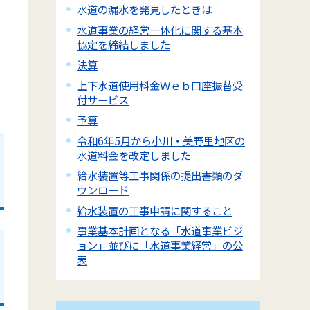
水道の漏水を発見したときは
水道事業の経営一体化に関する基本
協定を締結しました
決算
上下水道使用料金Ｗｅｂ口座振替受
付サービス
予算
令和6年5月から小川・美野里地区の
水道料金を改定しました
給水装置等工事関係の提出書類のダ
ウンロード
給水装置の工事申請に関すること
事業基本計画となる「水道事業ビジ
ョン」並びに「水道事業経営」の公
表