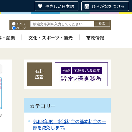
やさしい日本語
ひらがなをつける
すべて
ページ
PDF
ID
事・産業
文化・スポーツ・観光
市政情報
有料
広告
カテゴリー
2
令和8年度 水道料金の基本料金の一
部を減免します。