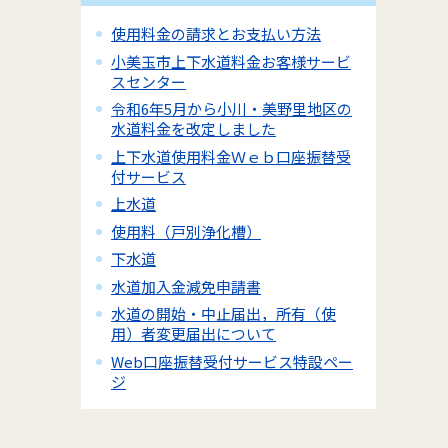
使用料金の請求とお支払い方法
小美玉市上下水道料金お客様サービ
スセンター
令和6年5月から小川・美野里地区の
水道料金を改定しました
上下水道使用料金Ｗｅｂ口座振替受
付サービス
上水道
使用料（戸別浄化槽）
下水道
水道加入金減免申請書
水道の開始・中止届出，所有（使
用）者変更届出について
Web口座振替受付サービス特設ペー
ジ