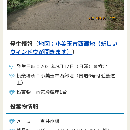
発生情報（
地図：小美玉市西郷地（新しい
ウィンドウが開きます）
）
発生日時：2021年9月12日（日曜）※推定
投棄場所：小美玉市西郷地（国道6号付近農道
上）
投棄物：電気冷蔵庫1台
投棄物情報
メーカー：吉井電機