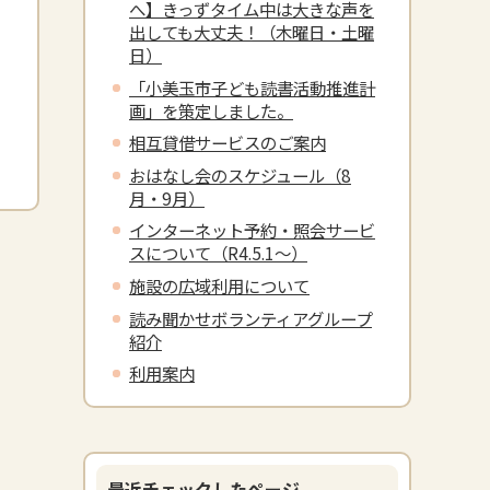
へ】きっずタイム中は大きな声を
出しても大丈夫！（木曜日・土曜
日）
「小美玉市子ども読書活動推進計
画」を策定しました。
相互貸借サービスのご案内
おはなし会のスケジュール（8
月・9月）
インターネット予約・照会サービ
スについて（R4.5.1～）
施設の広域利用について
読み聞かせボランティアグループ
紹介
利用案内
最近チェックしたページ