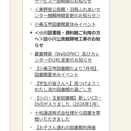
サービス一部制限のお知らせ
＜美野里公民館・羽鳥ふれあいセ
ンター開館時間変更のお知らせ＞
小美玉市図書館夏休みイベント
＜小川図書館・資料館ご利用の方
へ＞旧小川公民館跡地工事のお知
らせ
蔵書検索（WebOPAC）及びカレ
ンダーのURL変更のお知らせ
【小美玉市図書館だより7月号】
図書館夏休みイベント
【学生の皆さんへ】見つけよう！
わたし流の図書館の過ごし方
【小川・玉里図書館】新しいCD・
DVDが入りました（2026年1月）
十和運送株式会社様から図書を寄
贈いただきました
【お子さん連れの図書館利用者