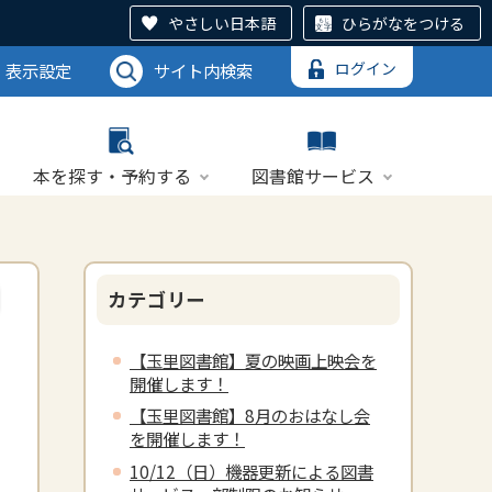
やさしい日本語
ひらがなをつける
ログイン
表示設定
サイト内検索
本を探す・予約する
図書館サービス
カテゴリー
【玉里図書館】夏の映画上映会を
開催します！
【玉里図書館】8月のおはなし会
を開催します！
10/12（日）機器更新による図書