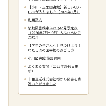
【小川・玉里図書館】新しいCD・
DVDが入りました（2026年1月）
利用案内
移動図書館車ふれあい号予定表
（2026年7月～9月）&ふれあい号
ご紹介
【学生の皆さんへ】見つけよう！
わたし流の図書館の過ごし方
小川図書館 施設案内
よくある質問（2025年3月6日更
新）
十和運送株式会社様から図書を寄
贈いただきました