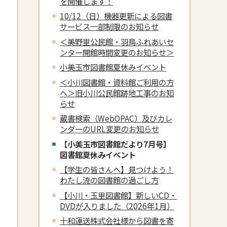
を開催します！
10/12（日）機器更新による図書
サービス一部制限のお知らせ
＜美野里公民館・羽鳥ふれあいセ
ンター開館時間変更のお知らせ＞
小美玉市図書館夏休みイベント
＜小川図書館・資料館ご利用の方
へ＞旧小川公民館跡地工事のお知
らせ
蔵書検索（WebOPAC）及びカレ
ンダーのURL変更のお知らせ
【小美玉市図書館だより7月号】
図書館夏休みイベント
【学生の皆さんへ】見つけよう！
わたし流の図書館の過ごし方
【小川・玉里図書館】新しいCD・
DVDが入りました（2026年1月）
十和運送株式会社様から図書を寄