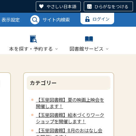
やさしい日本語
ひらがなをつける
ログイン
表示設定
サイト内検索
本を探す・予約する
図書館サービス
カテゴリー
【玉里図書館】夏の映画上映会を
開催します！
【玉里図書館】絵本づくりワーク
ショップを開催します！
【玉里図書館】8月のおはなし会