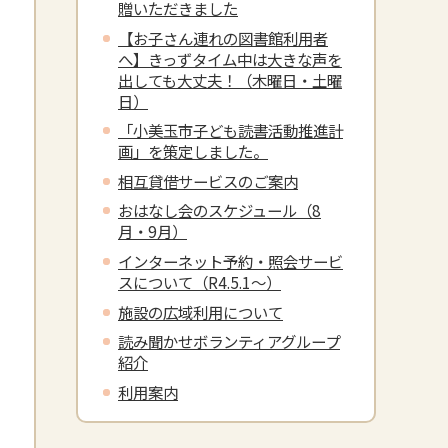
贈いただきました
【お子さん連れの図書館利用者
へ】きっずタイム中は大きな声を
出しても大丈夫！（木曜日・土曜
日）
「小美玉市子ども読書活動推進計
画」を策定しました。
相互貸借サービスのご案内
おはなし会のスケジュール（8
月・9月）
インターネット予約・照会サービ
スについて（R4.5.1～）
施設の広域利用について
読み聞かせボランティアグループ
紹介
利用案内