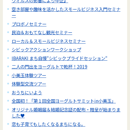
ウィルスの影響により中止】
空き部屋や趣味を活かしたスモールビジネス入門セミナ
ー
プロボノセミナー
民泊＆おもてなし観光セミナー
ローカル＆スモールビジネスセミナー
シビックアクションワークショップ
IBARAKI まち自慢“シビックプライドセッション“
二人の門出をヨーグルトで乾杯！2019
小美玉体験ツアー
体験型交流ツアー
おうちにいよう
全国初！「第１回全国ヨーグルトサミットin小美玉」
オリジナル婚姻届＆結婚記念証の配布・贈呈が始まりま
した♥
恋も子育てもしたくなるまちになる。