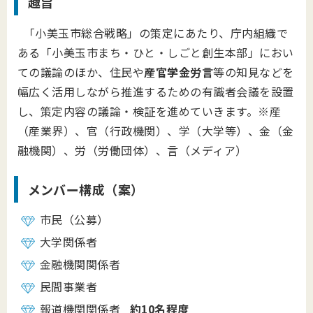
趣旨
「小美玉市総合戦略」の策定にあたり、庁内組織で
ある「小美玉市まち・ひと・しごと創生本部」におい
ての議論のほか、住民や
産官学金労言
等の知見などを
幅広く活用しながら推進するための有識者会議を設置
し、策定内容の議論・検証を進めていきます。※産
（産業界）、官（行政機関）、学（大学等）、金（金
融機関）、労（労働団体）、言（メディア）
メンバー構成（案）
市民（公募）
大学関係者
金融機関関係者
民間事業者
報道機関関係者
約10名程度